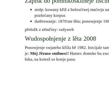
Zapisk do pomnikoškitneje lisći
stołp: kowany křiž z bolosćiwej maćerju n
pozłoćany korpus
datěrowanje: 1870'ate lěta; ponowjenje 19
přełožk z němčiny: radyserb
Wudospołnjenje z lěta 2008
Ponowjenje swjateho křiža bě 1982. Inicijale t
je:
Mój Jězuso smilnosć!
Hantec domske bu zwot
łuka, na kotrež so konje pasu.