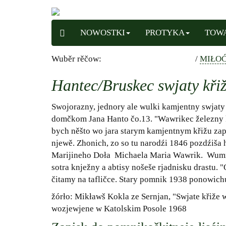
NOWOSTKI
PROTYKA
TOW
Wuběr rěčow:
/
MIŁOĆ
Hantec/Bruskec swjaty kři
Swojorazny, jednory ale wulki kamjentny swjaty 
domčkom Jana Hanto čo.13. "Wawrikec železny k
bych něšto wo jara starym kamjentnym křižu zap
njewě. Zhonich, zo so tu narodźi 1846 pozdźiša 
Marijineho Doła Michaela Maria Wawrik. Wumr
sotra knježny a abtisy nošeše rjadnisku drastu. 
čitamy na tafličce. Stary pomnik 1938 ponowich
žórło: Mikławš Kokla ze Sernjan, "Swjate křiže 
wozjewjene w Katolskim Posole 1968