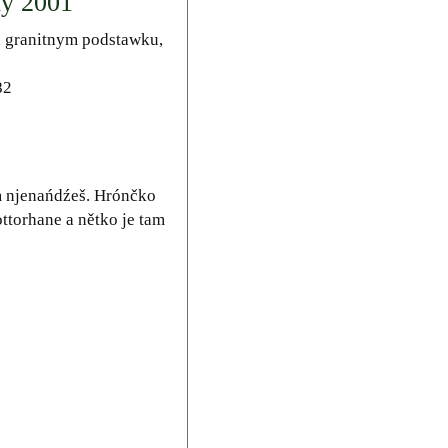
ny 2001
a granitnym podstawku,
82
am njenańdźeš. Hrónčko
torhane a nětko je tam