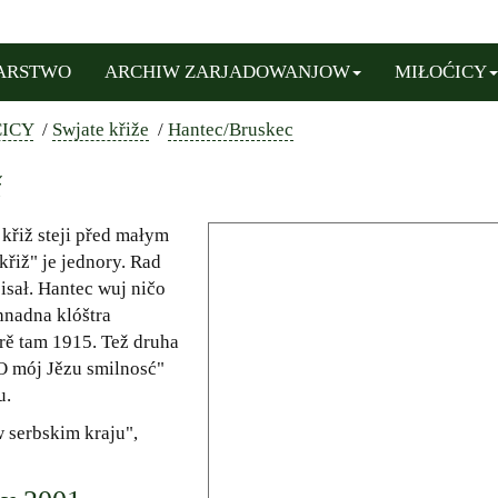
ARSTWO
ARCHIW ZARJADOWANJOW
MIŁOĆICY
ICY
/
Swjate křiže
/
Hantec/Bruskec
ž
křiž steji před małym
řiž" je jednory. Rad
isał. Hantec wuj ničo
hnadna klóštra
ě tam 1915. Tež druha
"O mój Jězu smilnosć"
u.
w serbskim kraju",