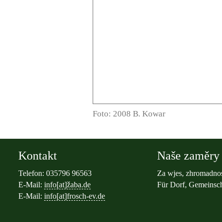
Foto: 2008 B. Kowar
Kontakt
Naše zaměry 
Telefon: 035796 96563
Za wjes, zhromadnos
E-Mail:
info[at]žaba.de
Für Dorf, Gemeinsch
E-Mail:
info[at]frosch-ev.de