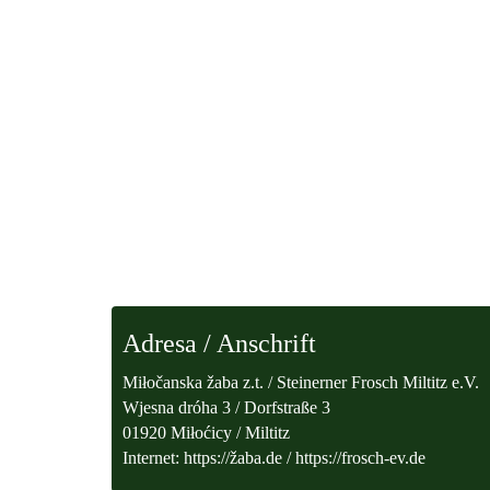
Adresa / Anschrift
Miłočanska žaba z.t. / Steinerner Frosch Miltitz e.V.
Wjesna dróha 3 / Dorfstraße 3
01920 Miłoćicy / Miltitz
Internet: https://žaba.de / https://frosch-ev.de