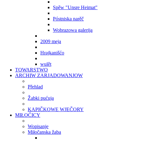
Spěw "Unsre Heimat"
Póstniska narěč
Wobrazowa galerija
2009 meja
Hrajkanišćo
wulět
TOWARSTWO
ARCHIW ZARJADOWANJOW
Přehlad
Žabki pućuja
KAPIČKOWE WJEČORY
MIŁOĆICY
Wopisanje
Miłočanska žaba