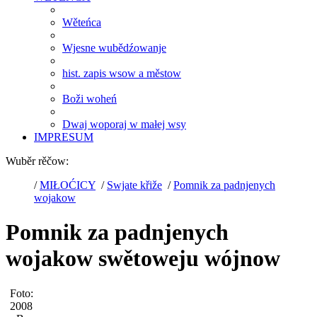
Wěteńca
Wjesne wubědźowanje
hist. zapis wsow a městow
Boži woheń
Dwaj woporaj w małej wsy
IMPRESUM
Wuběr rěčow:
/
MIŁOĆICY
/
Swjate křiže
/
Pomnik za padnjenych
wojakow
Pomnik za padnjenych
wojakow swětoweju wójnow
Foto:
2008