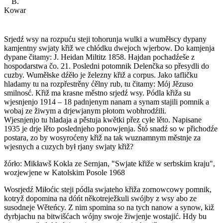
B.
Kowar
Srjedź wsy na rozpuću steji tohorunja wulki a wuměłscy dypany
kamjentny swjaty křiž we chłódku dwejoch wjerbow. Do kamjenja
dypane čitamy: J. Heidan Miltitz 1858. Hajdan pochadźeše z
hospodarstwa čo. 21. Posledni potomnik Delenčka so přesydli do
cuzby. Wuměłske dźěło je železny křiž a corpus. Jako tafličku
hladamy tu na rozpřestrěny ćělny rub, tu čitamy: Mój Jězuso
smilnosć. Křiž ma krasne městno srjedź wsy. Pódla křiža su
wjesnjenjo 1914 – 18 padnjenym nanam a synam stajili pomnik a
wobaj ze žiwym a drjewjanym płotom wobhrodźili.
Wjesnjenjo tu hladaja a pěstuja kwětki přez cyłe lěto. Napisane
1935 je drje lěto poslednjeho ponowjenja. Štó snadź so w přichodźe
postara, zo by wosyroćeny křiž na tak wuznamnym městnje za
wjesnych a cuzych był rjany swjaty křiž?
žórło: Mikławš Kokla ze Sernjan, "Swjate křiže w serbskim kraju",
wozjewjene w Katolskim Posole 1968
Wosrjedź Miłoćic steji pódla swjateho křiža
zornowcowy pomnik
,
kotryž dopomina na dóńt někotreježkuli swójby z wsy abo ze
susodneje Wěteńcy. Z nim spomina so na tych nanow a synow, kiž
dyrbjachu na bitwišćach wójny swoje žiwjenje wostajić. Hdy bu