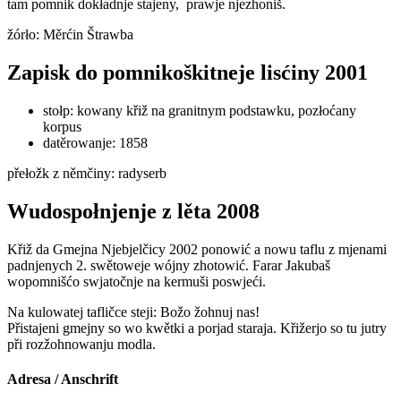
tam pomnik dokładnje stajeny, prawje njezhoniš.
žórło: Měrćin Štrawba
Zapisk do pomnikoškitneje lisćiny 2001
stołp: kowany křiž na granitnym podstawku, pozłoćany
korpus
datěrowanje: 1858
přełožk z němčiny: radyserb
Wudospołnjenje z lěta 2008
Křiž da Gmejna Njebjelčicy 2002 ponowić a nowu taflu z mjenami
padnjenych 2. swětoweje wójny zhotowić. Farar Jakubaš
wopomnišćo swjatočnje na kermuši poswjeći.
Na kulowatej tafličce steji: Božo žohnuj nas!
Přistajeni gmejny so wo kwětki a porjad staraja. Křižerjo so tu jutry
při rozžohnowanju modla.
Adresa / Anschrift