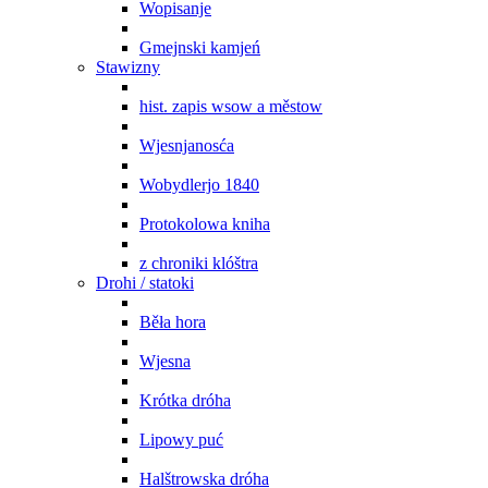
Wopisanje
Gmejnski kamjeń
Stawizny
hist. zapis wsow a městow
Wjesnjanosća
Wobydlerjo 1840
Protokolowa kniha
z chroniki klóštra
Drohi / statoki
Běła hora
Wjesna
Krótka dróha
Lipowy puć
Halštrowska dróha