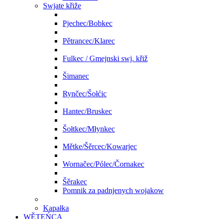
Swjate křiže
Pjechec/Bobkec
Pětrancec/Klarec
Fulkec / Gmejnski swj. křiž
Šimanec
Rynčec/Šołćic
Hantec/Bruskec
Šołtkec/Młynkec
Mětke/Šěrcec/Kowarjec
Wornačec/Pólec/Čornakec
Šěrakec
Pomnik za padnjenych wojakow
Kapałka
WĚTEŃCA