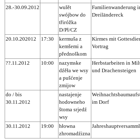
28.-30.09.2012
wulět
Familienwanderung 
swójbow do
Dreiländereck
třiróžka
D/Pl/CZ
20.10.202012
17:30
kermuša z
Kirmes mit Gottesdie
kemšemi a
Vortrag
přednoškom
??.11.2012
10:00
nazymske
Herbstarbeiten in Milt
dźěła we wsy
und Drachensteigen
a pušćenje
zmijow
do / bis
nastajenje
Weihnachtsbaumaufst
30.11.2012
hodowneho
im Dorf
štoma srjedź
wsy
30.11.2012
19:00
hłowna
Jahreshauptversamm
zhromadźizna