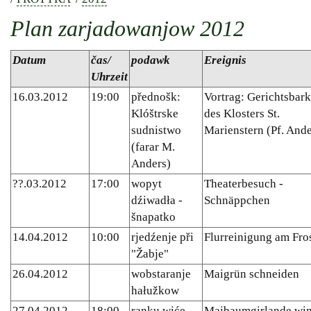
Plan zarjadowanjow 2012
Datum
čas/
podawk
Ereignis
Uhrzeit
16.03.2012
19:00
přednošk:
Vortrag: Gerichtsbark
Klóštrske
des Klosters St.
sudnistwo
Marienstern (Pf. Ande
(farar M.
Anders)
??.03.2012
17:00
wopyt
Theaterbesuch -
dźiwadła -
Schnäppchen
šnapatko
14.04.2012
10:00
rjedźenje při
Flurreinigung am Fro
"Žabje"
26.04.2012
wobstaranje
Maigrün schneiden
hałužkow
27.04.2012
18:00
ranku wiće
Maibaumgirlande wi