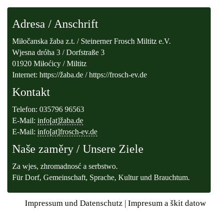
Adresa / Anschrift
Miłočanska žaba z.t. / Steinerner Frosch Miltitz e.V.
Wjesna dróha 3 / Dorfstraße 3
01920 Miłoćicy / Miltitz
Internet: https://žaba.de / https://frosch-ev.de
Kontakt
Telefon: 035796 96563
E-Mail:
info[at]žaba.de
E-Mail:
info[at]frosch-ev.de
Naše zaměry / Unsere Ziele
Za wjes, zhromadnosć a serbstwo.
Für Dorf, Gemeinschaft, Sprache, Kultur und Brauchtum.
Impressum und Datenschutz
|
Impresum a škit datow