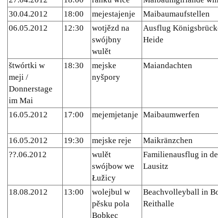
30.04.2012
18:00
mejestajenje
Maibaumaufstellen
06.05.2012
12:30
wotjězd na
Ausflug Königsbrück
swójbny
Heide
wulět
štwórtki w
18:30
mejske
Maiandachten
meji /
nyšpory
Donnerstage
im Mai
16.05.2012
17:00
mejemjetanje
Maibaumwerfen
16.05.2012
19:30
mejske reje
Maikränzchen
??.06.2012
wulět
Familienausflug in de
swójbow we
Lausitz
Łužicy
18.08.2012
13:00
wolejbul w
Beachvolleyball in B
pěsku pola
Reithalle
Bobkec