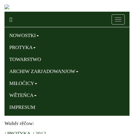
Naviga
ein-/au
NOWOSTKI
PROTYKA
TOWARSTWO
ARCHIW ZARJADOWANJOW
MIŁOĆICY
WĚTEŃCA
IMPRESUM
Wuběr rěčow:
/
PROTYKA
/
2012