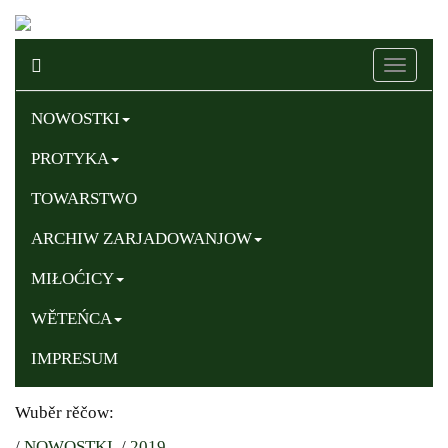
Naviga
ein-/au
NOWOSTKI
PROTYKA
TOWARSTWO
ARCHIW ZARJADOWANJOW
MIŁOĆICY
WĚTEŃCA
IMPRESUM
Wuběr rěčow:
/
NOWOSTKI
/
2019