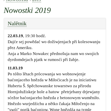
Nowostki 2019
Nalětnik
22.03.19
, 19:30 hodź.
Dajće sej powědać wo dožiwjenjach při kolesowanju
přez Ameriku.
Anja a Marko Nowakec přednošuja nam wo swojich
dyrdomdejach pjatk w rumosći při žabje.
11.03.19
Po tóšto lětach prócowanja wo wobnowjenje
baćonjaceho hnězda w Miłoćicach je na iniciatiwu
Huberta Š. Spěchowanske towarstwo za přirodu
Hornjołužiskeje hole a hatow přetrjebany drjewjany
sćežor baćonjaceho hnězda z betonowym wuměniło.
Hnězdo wurjedźichu a nětko čakaja Miłočenjo na
"swój" porik baćonjow. Wone hnězdźa na tymle