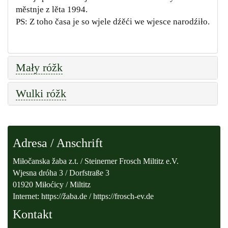
městnje z lěta 1994.
PS: Z toho časa je so wjele dźěći we wjesce narodźiło.
Mały róžk
Wulki róžk
Adresa / Anschrift
Miłočanska žaba z.t. / Steinerner Frosch Miltitz e.V.
Wjesna dróha 3 / Dorfstraße 3
01920 Miłoćicy / Miltitz
Internet: https://žaba.de / https://frosch-ev.de
Kontakt